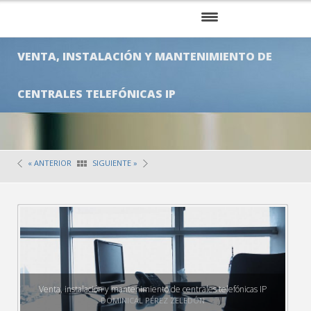
INICIO
VENTA, INSTALACIÓN Y MANTENIMIENTO DE
NOSOTROS
CENTRALES TELEFÓNICAS IP
SERVICIOS
KITS
« ANTERIOR
SIGUIENTE »
CLIENTES
BLOG
CONTÁCTENOS
Venta, instalación y mantenimiento de centrales telefónicas IP
DOMINICAL
PÉREZ ZELEDÓN