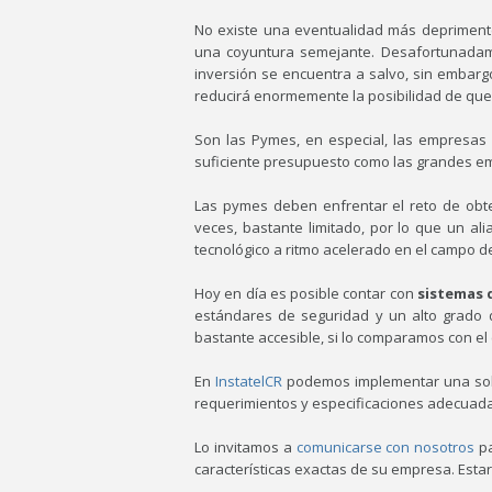
No existe una eventualidad más depriment
una coyuntura semejante. Desafortunadam
inversión se encuentra a salvo, sin embar
reducirá enormemente la posibilidad de que 
Son las Pymes, en especial, las empresas
suficiente presupuesto como las grandes e
Las pymes deben enfrentar el reto de obt
veces, bastante limitado, por lo que un a
tecnológico a ritmo acelerado en el campo d
Hoy en día es posible contar con
sistemas 
estándares de seguridad y un alto grado de
bastante accesible, si lo comparamos con el
En
InstatelCR
podemos implementar una solu
requerimientos y especificaciones adecuadas
Lo invitamos a
comunicarse con nosotros
pa
características exactas de su empresa. Est