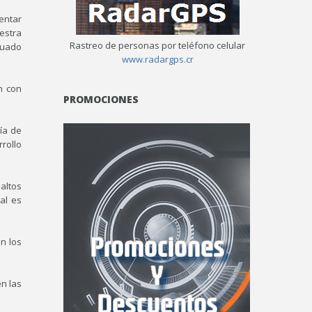
entar
estra
Rastreo de personas por teléfono celular
uado
www.radargps.cr
n con
PROMOCIONES
ía de
rollo
 altos
al es
n los
en las