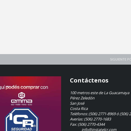
SIGUIENTE P
Contáctenos
100 metros este de La Guacamaya
Pérez Zeledón
San José
Costa Rica
Teléfonos: (506) 2771-8969 ó (506) 
Averías: (506) 2770-1683
Fax: (506) 2770-4344
info@instatelcr.com