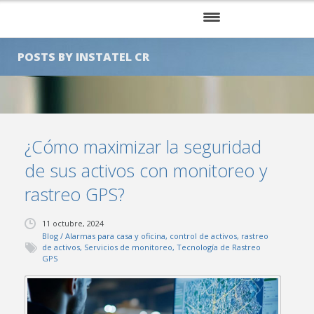
INICIO
POSTS BY INSTATEL CR
NOSOTROS
SERVICIOS
¿Cómo maximizar la seguridad
KITS
de sus activos con monitoreo y
CLIENTES
rastreo GPS?
BLOG
11 octubre, 2024
Blog
/
Alarmas para casa y oficina
,
control de activos
,
rastreo
CONTÁCTENOS
de activos
,
Servicios de monitoreo
,
Tecnología de Rastreo
GPS