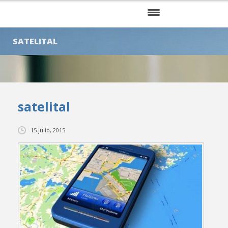
INICIO
SATELITAL
NOSOTROS
SERVICIOS
satelital
KITS
CLIENTES
15 julio, 2015
BLOG
CONTÁCTENOS