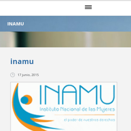
INICIO
INAMU
NOSOTROS
SERVICIOS
inamu
KITS
CLIENTES
17 junio, 2015
BLOG
CONTÁCTENOS