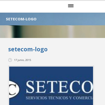
INICIO
SETECOM-LOGO
NOSOTROS
SERVICIOS
setecom-logo
KITS
CLIENTES
17 junio, 2015
BLOG
CONTÁCTENOS