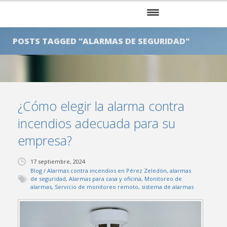
INICIO
POSTS TAGGED "ALARMAS DE SEGURIDAD"
NOSOTROS
SERVICIOS
¿Cómo elegir la alarma contra
KITS
incendios adecuada para su
CLIENTES
empresa?
BLOG
17 septiembre, 2024
Blog
/
Alarmas contra incendios en Pérez Zeledón
,
alarmas
CONTÁCTENOS
de seguridad
,
Alarmas para casa y oficina
,
Monitoreo de
alarmas
,
Servicio de monitoreo remoto
,
sistema de alarmas