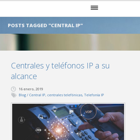
INICIO
POSTS TAGGED "CENTRAL IP"
NOSOTROS
SERVICIOS
Centrales y teléfonos IP a su
KITS
alcance
CLIENTES
16 enero, 2019
BLOG
Blog
/
Central IP
,
centrales telefónicas
,
Telefonía IP
CONTÁCTENOS