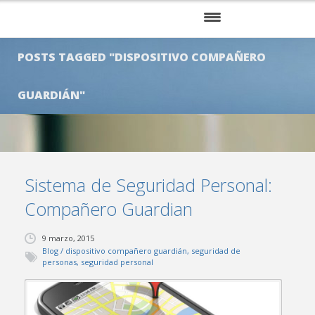
INICIO
POSTS TAGGED "DISPOSITIVO COMPAÑERO
NOSOTROS
GUARDIÁN"
SERVICIOS
KITS
CLIENTES
Sistema de Seguridad Personal:
Compañero Guardian
BLOG
9 marzo, 2015
CONTÁCTENOS
Blog
/
dispositivo compañero guardián
,
seguridad de
personas
,
seguridad personal