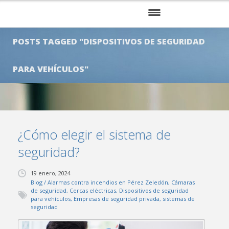
INICIO
POSTS TAGGED "DISPOSITIVOS DE SEGURIDAD
NOSOTROS
PARA VEHÍCULOS"
SERVICIOS
KITS
CLIENTES
¿Cómo elegir el sistema de
seguridad?
BLOG
19 enero, 2024
CONTÁCTENOS
Blog
/
Alarmas contra incendios en Pérez Zeledón
,
Cámaras
de seguridad
,
Cercas eléctricas
,
Dispositivos de seguridad
para vehículos
,
Empresas de seguridad privada
,
sistemas de
seguridad