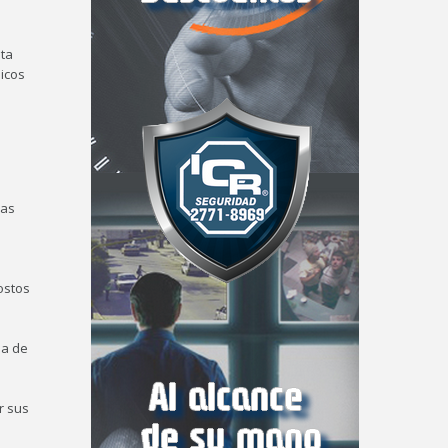
sta
nicos
eas
costos
ia de
r sus