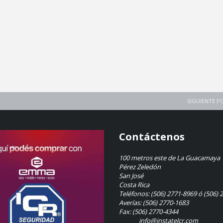
SIGUIENTE P
Contáctenos
100 metros este de La Guacamaya
Pérez Zeledón
San José
Costa Rica
Teléfonos: (506) 2771-8969 ó (506) 
Averías: (506) 2770-1683
Fax: (506) 2770-4344
info@instatelcr.com