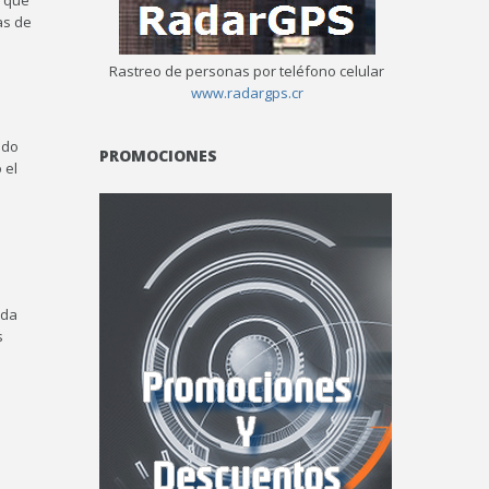
que
as de
Rastreo de personas por teléfono celular
www.radargps.cr
ndo
PROMOCIONES
 el
ida
s