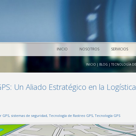
INICIO
NOSOTROS
SERVICIOS
INICIO
|
BLOG
|
TECNOLOGÍA DE 
S: Un Aliado Estratégico en la Logística
r GPS
,
sistemas de seguridad
,
Tecnología de Rastreo GPS
,
Tecnología GPS