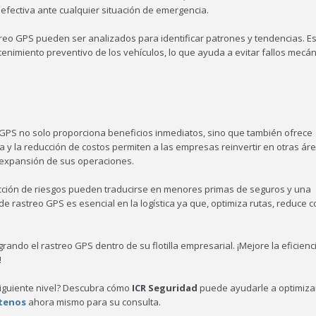
efectiva ante cualquier situación de emergencia.
treo GPS pueden ser analizados para identificar patrones y tendencias. E
ntenimiento preventivo de los vehículos, lo que ayuda a evitar fallos mecá
 GPS no solo proporciona beneficios inmediatos, sino que también ofrece
va y la reducción de costos permiten a las empresas reinvertir en otras ár
la expansión de sus operaciones.
ucción de riesgos pueden traducirse en menores primas de seguros y una
 de rastreo GPS es esencial en la logística ya que, optimiza rutas, reduce 
rando el rastreo GPS dentro de su flotilla empresarial. ¡Mejore la eficienc
!
al siguiente nivel? Descubra cómo
ICR Seguridad
puede ayudarle a optimiza
tenos
ahora mismo para su consulta.