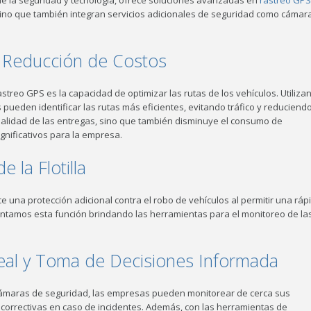
 de la seguridad y tecnología, ofrece soluciones avanzadas en
rastreo GPS
s, sino que también integran servicios adicionales de seguridad como cámar
y Reducción de Costos
treo GPS es la capacidad de optimizar las rutas de los vehículos. Utiliza
s pueden identificar las rutas más eficientes, evitando tráfico y reduciendo
tualidad de las entregas, sino que también disminuye el consumo de
ignificativos para la empresa.
 la Flotilla
rece una protección adicional contra el robo de vehículos al permitir una ráp
entamos esta función brindando las herramientas para el monitoreo de la
al y Toma de Decisiones Informada
cámaras de seguridad, las empresas pueden monitorear de cerca sus
correctivas en caso de incidentes. Además, con las herramientas de