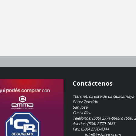
Contáctenos
100 metros este de La Guacamaya
Pérez Zeledón
San José
Costa Rica
Teléfonos: (506) 2771-8969 ó (506) 
Averías: (506) 2770-1683
Fax: (506) 2770-4344
info@instatelcr.com